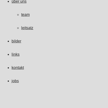
über uns
team
leitsatz
bilder
links
kontakt
jobs