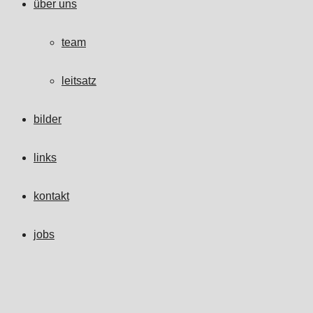
über uns
team
leitsatz
bilder
links
kontakt
jobs